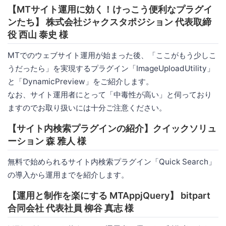
【MTサイト運用に効く！けっこう便利なプラグイ
ンたち】 株式会社ジャクスタポジション 代表取締
役 西山 泰史 様
MTでのウェブサイト運用が始まった後、「ここがもう少しこ
うだったら」を実現するプラグイン「ImageUploadUtility」
と「DynamicPreview」をご紹介します。
なお、サイト運用者にとって「中毒性が高い」と伺っており
ますのでお取り扱いには十分ご注意ください。
【サイト内検索プラグインの紹介】クイックソリュ
ーション 森 雅人 様
無料で始められるサイト内検索プラグイン「Quick Search」
の導入から運用までを紹介します。
【運用と制作を楽にする MTAppjQuery】 bitpart
合同会社 代表社員 柳谷 真志 様